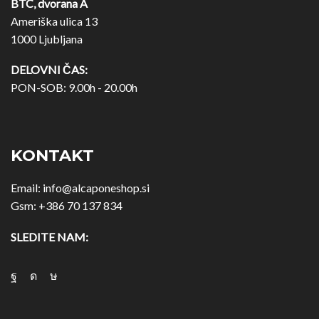
BTC, dvorana A
Ameriška ulica 13
1000 Ljubljana
DELOVNI ČAS:
PON-SOB: 9.00h - 20.00h
KONTAKT
Email:
info@alcaponeshop.si
Gsm:
+386 70 137 834
SLEDITE NAM: