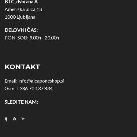
BTC, dvorana A
Ameriška ulica 13
1000 Ljubljana
DELOVNI ČAS:
PON-SOB: 9.00h - 20.00h
KONTAKT
Email:
info@alcaponeshop.si
Gsm:
+386 70 137 834
SLEDITE NAM: