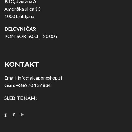
BTC, dvorana A
Ameriška ulica 13
1000 Ljubljana
DELOVNI ČAS:
PON-SOB: 9.00h - 20.00h
KONTAKT
Email:
info@alcaponeshop.si
Gsm:
+386 70 137 834
SLEDITE NAM: