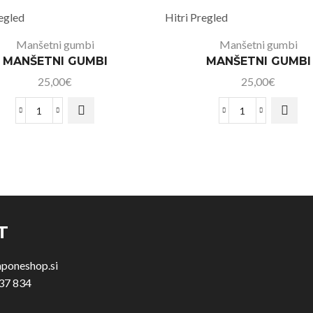
regled
Hitri Pregled
Manšetni gumbi
Manšetni gumbi
MANŠETNI GUMBI
MANŠETNI GUMBI
25,00
€
25,00
€
T
aponeshop.si
37 834