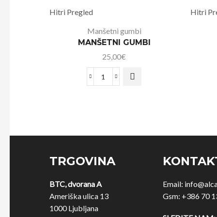
Hitri Pregled
Hitri P
Manšetni gumbi
MANŠETNI GUMBI
25,00
€
TRGOVINA
KONTAK
BTC, dvorana A
Email:
info@alc
Ameriška ulica 13
Gsm:
+386 70 1
1000 Ljubljana