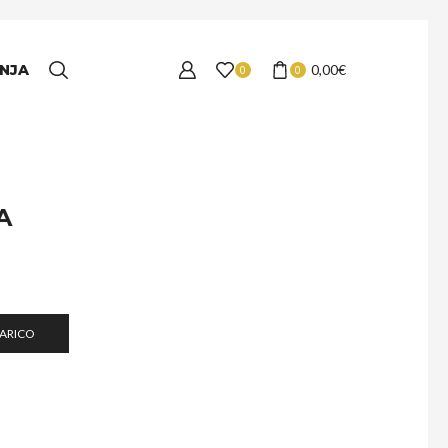
NJA
0,00
€
0
0
A
ŠARICO