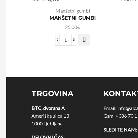
Manšetni gumbi
MANŠETNI GUMBI
25,00
€
TRGOVINA
KONTAK
BTC, dvorana A
Email:
info@alc
Ameriška ulica 13
Gsm:
+386 70 1
1000 Ljubljana
SLEDITE NAM:
DELOVNI ČAS: