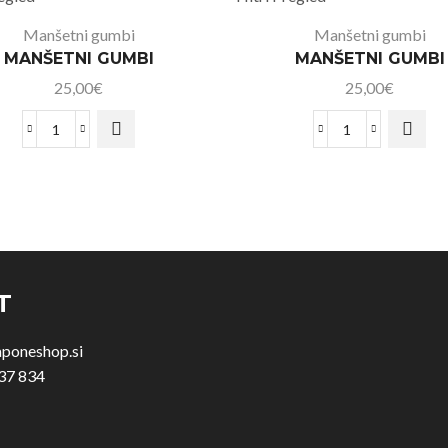
Manšetni gumbi
Manšetni gumbi
MANŠETNI GUMBI
MANŠETNI GUMBI
25,00
€
25,00
€
T
aponeshop.si
37 834