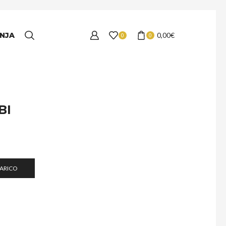
NJA
0,00
€
0
0
BI
ŠARICO