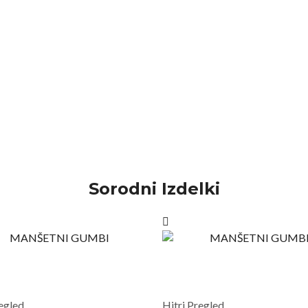
Sorodni Izdelki
regled
Hitri Pregled