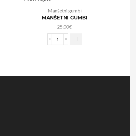
Manšetni gumbi
MANŠETNI GUMBI
25,00
€