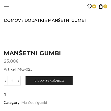
0
0
DOMOV
DODATKI
MANŠETNI GUMBI
MANŠETNI GUMBI
25,00
€
Artikel: MG-025
DODAJ V KOŠARICO
Category:
Manšetni gumbi