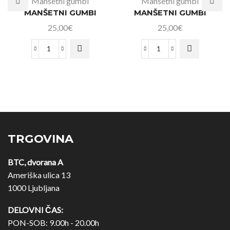
Manšetni gumbi
Manšetni gumbi
MANŠETNI GUMBI
MANŠETNI GUMBI
25,00
€
25,00
€
TRGOVINA
BTC, dvorana A
Ameriška ulica 13
1000 Ljubljana
DELOVNI ČAS:
PON-SOB: 9.00h - 20.00h