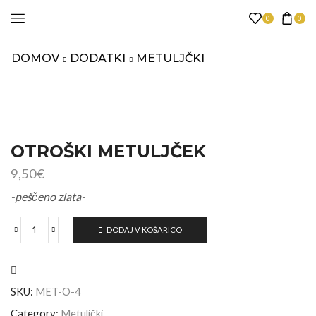
0
0
DOMOV
DODATKI
METULJČKI
OTROŠKI METULJČEK
9,50
€
-peščeno zlata-
DODAJ V KOŠARICO
SKU:
MET-O-4
Category:
Metuljčki