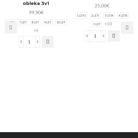
obleka 3v1
25,00
€
99,90
€
1 LETO
2 LETI
3 LETA
4 LETA
6 LET
7 LET
8 LET
9 LET
10 LET
+10
5 LET
+5