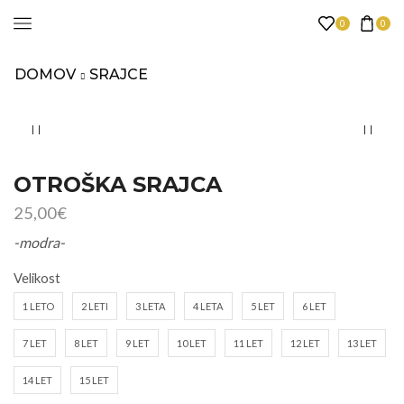
0
0
DOMOV
SRAJCE
OTROŠKA SRAJCA
25,00
€
-modra-
Velikost
1 LETO
2 LETI
3 LETA
4 LETA
5 LET
6 LET
7 LET
8 LET
9 LET
10 LET
11 LET
12 LET
13 LET
14 LET
15 LET