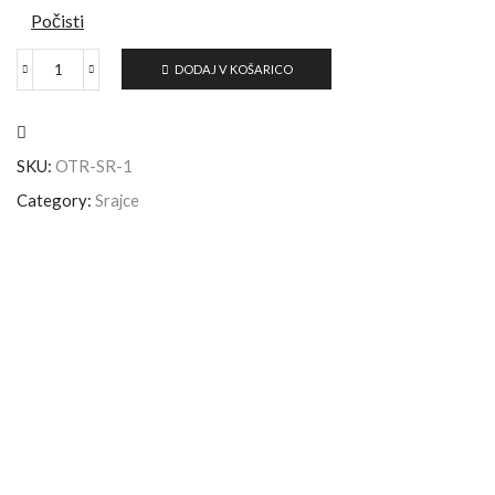
Počisti
DODAJ V KOŠARICO
SKU:
OTR-SR-1
Category:
Srajce