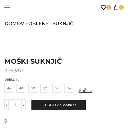
0
0
DOMOV
OBLEKE
SUKNJIČI
MOŠKI SUKNJIČ
139,90
€
Velikost
46
48
50
52
54
56
Počisti
DODAJ V KOŠARICO