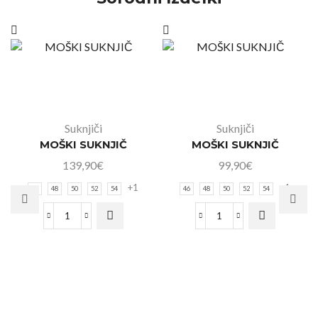
Suknjiči
Suknjiči
MOŠKI SUKNJIČ
MOŠKI SUKNJIČ
139,90
€
99,90
€
+1
+1
46
48
50
52
54
46
48
50
52
54