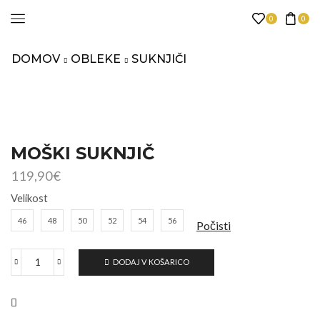
0
0
DOMOV
OBLEKE
SUKNJIČI
MOŠKI SUKNJIČ
119,90
€
Velikost
46
48
50
52
54
56
Počisti
DODAJ V KOŠARICO