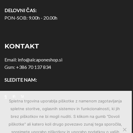
DELOVNI ČAS:
PON-SOB: 9.00h - 20.00h
KONTAKT
Email:
info@alcaponeshop.si
Gsm:
+386 70 137 834
SLEDITE NAM:
Spletna trgovina uporablja piškotke z namenom zagotavljanja
spletne storitve, oglasnih sistemov in funkcionalnosti, ki jih
brez piškotkov ne bi mogli nuditi. S klikom na gumb "Dovoli
piškotke" ali katero koli drugo povezavo zunaj tega sporočila,
sprejmete uporabo piškotkov in uporabo podatkov o vaših