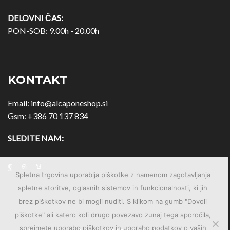
DELOVNI ČAS:
PON-SOB: 9.00h - 20.00h
KONTAKT
Email:
info@alcaponeshop.si
Gsm:
+386 70 137 834
SLEDITE NAM:
Spletna trgovina uporablja piškotke z namenom zagotavljanja
spletne storitve, oglasnih sistemov in funkcionalnosti, ki jih
brez piškotkov ne bi mogli nuditi. S klikom na gumb "Dovoli
piškotke" ali katero koli drugo povezavo zunaj tega sporočila,
sprejmete uporabo piškotkov in uporabo podatkov o vaših