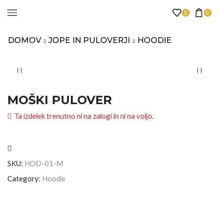
0
0
DOMOV
JOPE IN PULOVERJI
HOODIE
MOŠKI PULOVER
Ta izdelek trenutno ni na zalogi in ni na voljo.
SKU:
HOD-01-M
Category:
Hoodie