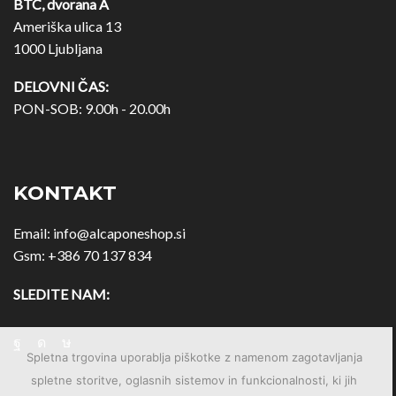
BTC, dvorana A
Ameriška ulica 13
1000 Ljubljana
DELOVNI ČAS:
PON-SOB: 9.00h - 20.00h
KONTAKT
Email:
info@alcaponeshop.si
Gsm:
+386 70 137 834
SLEDITE NAM:
Spletna trgovina uporablja piškotke z namenom zagotavljanja
spletne storitve, oglasnih sistemov in funkcionalnosti, ki jih