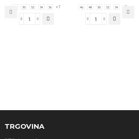
+7
+7
48
50
52
54
56
46
48
50
52
54
TRGOVINA