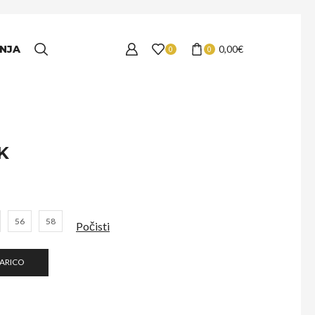
NJA
0,00
€
0
0
K
56
58
Počisti
ŠARICO