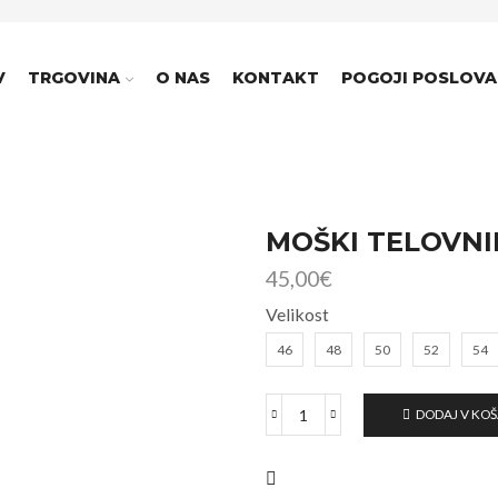
V
TRGOVINA
O NAS
KONTAKT
POGOJI POSLOVA
MOŠKI TELOVNI
45,00
€
Velikost
46
48
50
52
54
DODAJ V KO