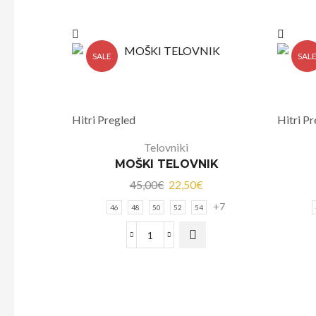
SALE
SAL
Hitri Pregled
Hitri P
Telovniki
MOŠKI TELOVNIK
45,00
€
22,50
€
+7
46
48
50
52
54