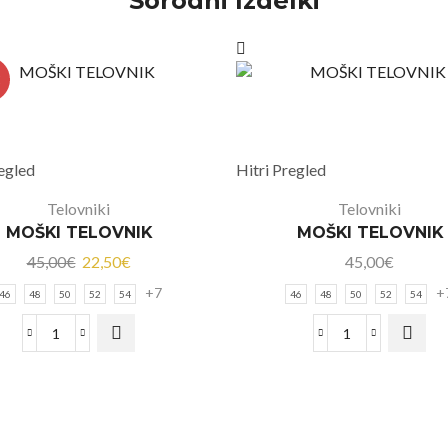
Sorodni Izdelki
E
regled
Hitri Pregled
Telovniki
Telovniki
MOŠKI TELOVNIK
MOŠKI TELOVNIK
45,00
€
22,50
€
45,00
€
+7
+
46
48
50
52
54
46
48
50
52
54