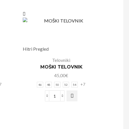
Hitri Pregled
Telovniki
MOŠKI TELOVNIK
45,00
€
7
+7
46
48
50
52
54