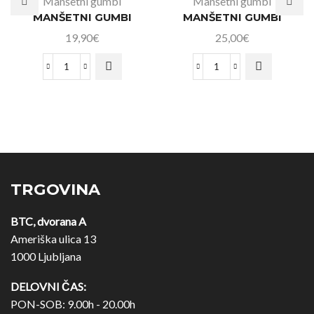
Manšetni gumbi
Manšetni gumbi
MANŠETNI GUMBI
MANŠETNI GUMBI
19,90
€
25,00
€
TRGOVINA
BTC, dvorana A
Ameriška ulica 13
1000 Ljubljana
DELOVNI ČAS:
PON-SOB: 9.00h - 20.00h