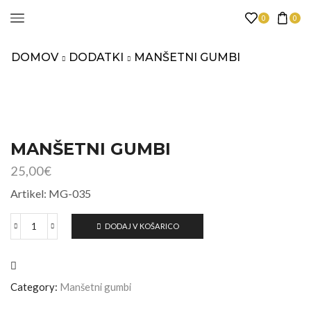
0
0
DOMOV
DODATKI
MANŠETNI GUMBI
MANŠETNI GUMBI
25,00
€
Artikel: MG-035
DODAJ V KOŠARICO
Category:
Manšetni gumbi