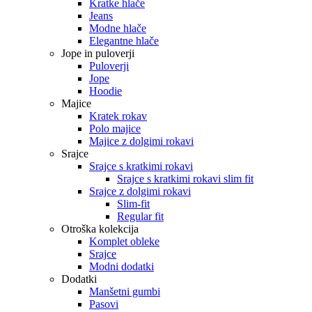
Kratke hlače
Jeans
Modne hlače
Elegantne hlače
Jope in puloverji
Puloverji
Jope
Hoodie
Majice
Kratek rokav
Polo majice
Majice z dolgimi rokavi
Srajce
Srajce s kratkimi rokavi
Srajce s kratkimi rokavi slim fit
Srajce z dolgimi rokavi
Slim-fit
Regular fit
Otroška kolekcija
Komplet obleke
Srajce
Modni dodatki
Dodatki
Manšetni gumbi
Pasovi