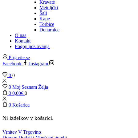
Kravate
Metuljčki
Šali
Kape
Torbice
Denarnice
O nas
Kontakt
Pogoji poslovanja
Prijavite se
Facebook
Instagram
0
0
0
Moj Seznam Želja
0
0,00
€
0
0
Košarica
Ni izdelkov v košarici.
Vrnitev V Trgovino
Domov
Dodatki
Manšetni gumbi