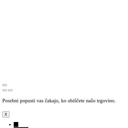
Posebni popusti vas čakajo, ko obiščete našo trgovino.
X
←