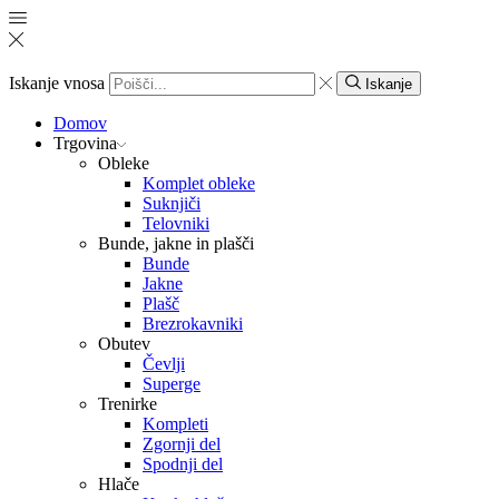
Iskanje vnosa
Iskanje
Domov
Trgovina
Obleke
Komplet obleke
Suknjiči
Telovniki
Bunde, jakne in plašči
Bunde
Jakne
Plašč
Brezrokavniki
Obutev
Čevlji
Superge
Trenirke
Kompleti
Zgornji del
Spodnji del
Hlače