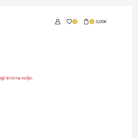
0,00
€
0
0
i in ni na voljo.