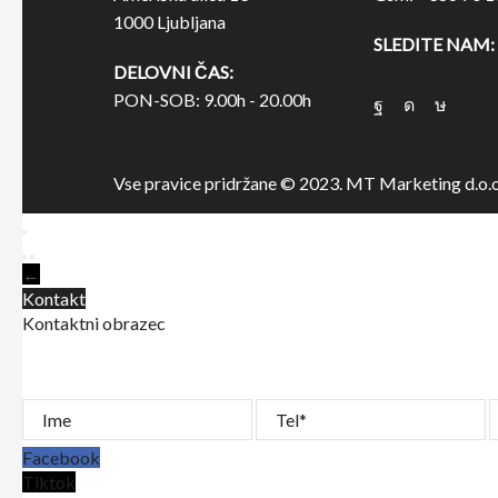
1000 Ljubljana
SLEDITE NAM:
DELOVNI ČAS:
PON-SOB: 9.00h - 20.00h
Vse pravice pridržane © 2023. MT Marketing d.o.o
←
Kontakt
Kontaktni obrazec
Ime
Tel
E
Facebook
Tiktok