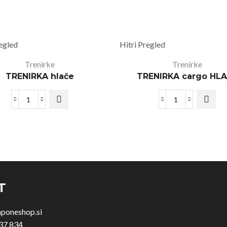
regled
Hitri Pregled
Trenirke
Trenirke
TRENIRKA hlače
TRENIRKA cargo HL
T
aponeshop.si
37 834