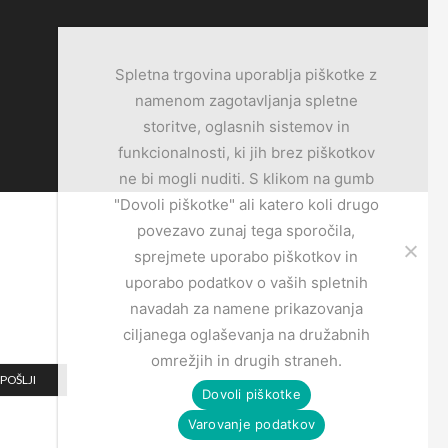
Spletna trgovina uporablja piškotke z
namenom zagotavljanja spletne
storitve, oglasnih sistemov in
funkcionalnosti, ki jih brez piškotkov
ne bi mogli nuditi. S klikom na gumb
"Dovoli piškotke" ali katero koli drugo
povezavo zunaj tega sporočila,
sprejmete uporabo piškotkov in
uporabo podatkov o vaših spletnih
navadah za namene prikazovanja
ciljanega oglaševanja na družabnih
omrežjih in drugih straneh.
Dovoli piškotke
Varovanje podatkov