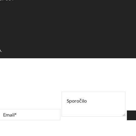
.
Sporočilo
mail