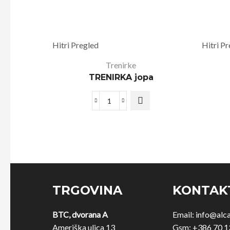
Hitri Pregled
Hitri P
Trenirke
TRENIRKA jopa
TRGOVINA
KONTAK
BTC, dvorana A
Email:
info@alc
Ameriška ulica 13
Gsm:
+386 70 1