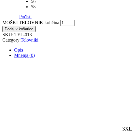
56
58
Počisti
MOŠKI TELOVNIK količina
Dodaj v košarico
SKU:
TEL-013
Category:
Telovniki
Opis
Mnenja (0)
3XL