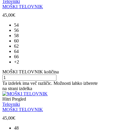
Telovniki
MOŠKI TELOVNIK
45,00
€
54
56
58
60
62
64
66
+2
MOŠKI TELOVNIK količina
Ta izdelek ima več različic. Možnosti lahko izberete
na strani izdelka
Hitri Pregled
Telovniki
MOŠKI TELOVNIK
45,00
€
48