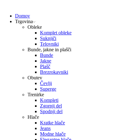
Domov
Trgovina
Obleke
Komplet obleke
Suknjiči
Telovniki
Bunde, jakne in plašči
Bunde
Jakne
Plašč
Brezrokavniki
Obutev
Čevlji
Superge
Trenirke
Kompleti
Zgornji del
Spodnji del
Hlače
Kratke hlače
Jeans
Modne hlače
Elegantne hlače