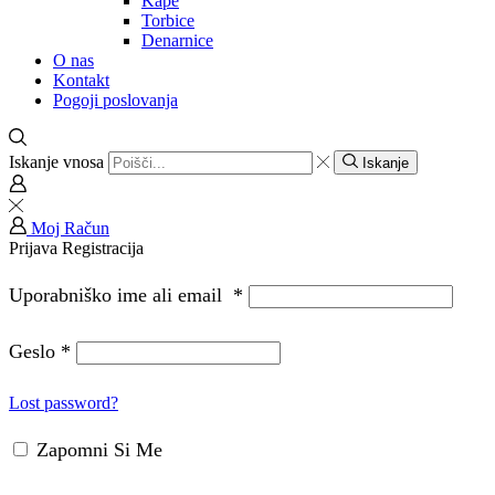
Kape
Torbice
Denarnice
O nas
Kontakt
Pogoji poslovanja
Iskanje vnosa
Iskanje
Moj Račun
Prijava
Registracija
Uporabniško ime ali email
*
Geslo
*
Lost password?
Zapomni Si Me