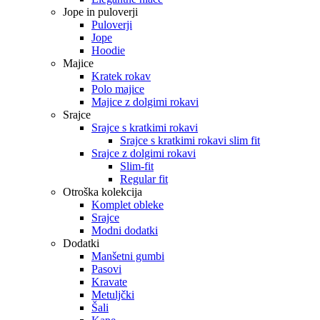
Jope in puloverji
Puloverji
Jope
Hoodie
Majice
Kratek rokav
Polo majice
Majice z dolgimi rokavi
Srajce
Srajce s kratkimi rokavi
Srajce s kratkimi rokavi slim fit
Srajce z dolgimi rokavi
Slim-fit
Regular fit
Otroška kolekcija
Komplet obleke
Srajce
Modni dodatki
Dodatki
Manšetni gumbi
Pasovi
Kravate
Metuljčki
Šali