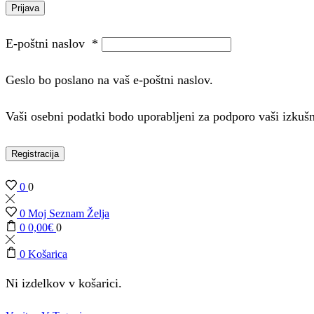
Prijava
E-poštni naslov
*
Geslo bo poslano na vaš e-poštni naslov.
Vaši osebni podatki bodo uporabljeni za podporo vaši izkuš
Registracija
0
0
0
Moj Seznam Želja
0
0,00
€
0
0
Košarica
Ni izdelkov v košarici.