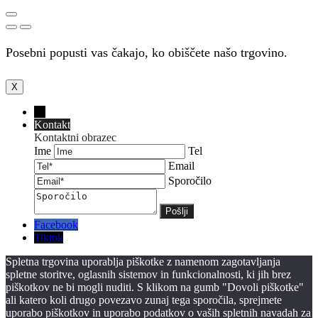
Posebni popusti vas čakajo, ko obiščete našo trgovino.
X
←
Kontakt
Kontaktni obrazec
Ime
Tel
Email
Sporočilo
Facebook
Tiktok
Spletna trgovina uporablja piškotke z namenom zagotavljanja
spletne storitve, oglasnih sistemov in funkcionalnosti, ki jih brez
piškotkov ne bi mogli nuditi. S klikom na gumb "Dovoli piškotke"
ali katero koli drugo povezavo zunaj tega sporočila, sprejmete
uporabo piškotkov in uporabo podatkov o vaših spletnih navadah za