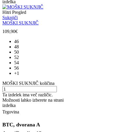
izdelka
Hitri Pregled
Suknjiči
MOŠKI SUKNJIČ
109,90
€
46
48
50
52
54
56
+1
MOŠKI SUKNJIČ količina
Ta izdelek ima več različic.
Možnosti lahko izberete na strani
izdelka
Trgovina
BTC, dvorana A