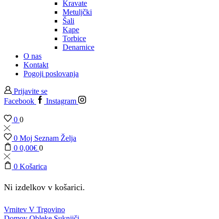
Kravate
Metuljčki
Šali
Kape
Torbice
Denarnice
O nas
Kontakt
Pogoji poslovanja
Prijavite se
Facebook
Instagram
0
0
0
Moj Seznam Želja
0
0,00
€
0
0
Košarica
Ni izdelkov v košarici.
Vrnitev V Trgovino
Domov
Obleke
Suknjiči