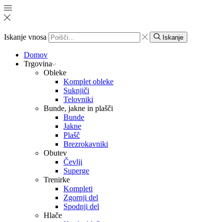
Iskanje vnosa
Iskanje
Domov
Trgovina
Obleke
Komplet obleke
Suknjiči
Telovniki
Bunde, jakne in plašči
Bunde
Jakne
Plašč
Brezrokavniki
Obutev
Čevlji
Superge
Trenirke
Kompleti
Zgornji del
Spodnji del
Hlače