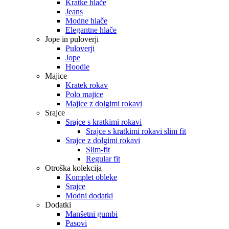
Kratke hlače
Jeans
Modne hlače
Elegantne hlače
Jope in puloverji
Puloverji
Jope
Hoodie
Majice
Kratek rokav
Polo majice
Majice z dolgimi rokavi
Srajce
Srajce s kratkimi rokavi
Srajce s kratkimi rokavi slim fit
Srajce z dolgimi rokavi
Slim-fit
Regular fit
Otroška kolekcija
Komplet obleke
Srajce
Modni dodatki
Dodatki
Manšetni gumbi
Pasovi