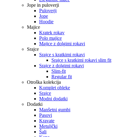
Jope in puloverji
Puloverji
Jope
Hoodie
Majice
Kratek rokav
Polo majice
Majice z dolgimi rokavi
Srajce
Srajce s kratkimi rokavi
Srajce s kratkimi rokavi slim fit
Srajce z dolgimi rokavi
Slim-fit
Regular fit
Otroška kolekcija
Komplet obleke
Srajce
Modni dodatki
Dodatki
Manšetni gumbi
Pasovi
Kravate
Metuljčki
Šali