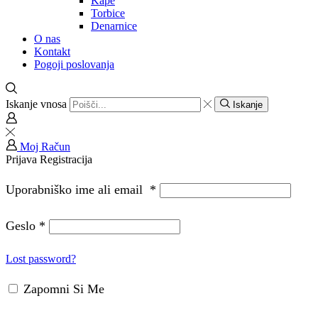
Kape
Torbice
Denarnice
O nas
Kontakt
Pogoji poslovanja
Iskanje vnosa
Iskanje
Moj Račun
Prijava
Registracija
Uporabniško ime ali email
*
Geslo
*
Lost password?
Zapomni Si Me