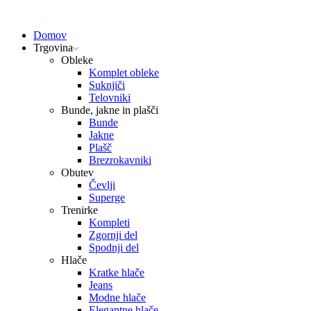
Domov
Trgovina
Obleke
Komplet obleke
Suknjiči
Telovniki
Bunde, jakne in plašči
Bunde
Jakne
Plašč
Brezrokavniki
Obutev
Čevlji
Superge
Trenirke
Kompleti
Zgornji del
Spodnji del
Hlače
Kratke hlače
Jeans
Modne hlače
Elegantne hlače