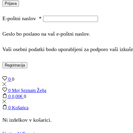
Prijava
E-poštni naslov
*
Geslo bo poslano na vaš e-poštni naslov.
Vaši osebni podatki bodo uporabljeni za podporo vaši izkuš
Registracija
0
0
0
Moj Seznam Želja
0
0,00
€
0
0
Košarica
Ni izdelkov v košarici.