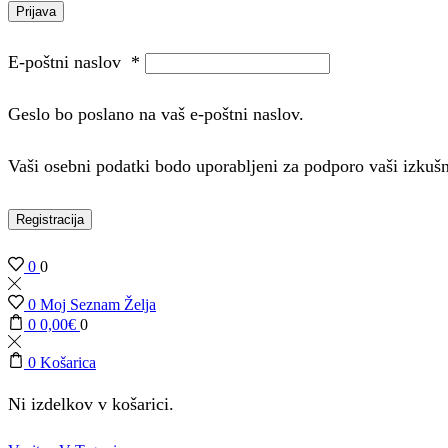
Prijava
E-poštni naslov
*
Geslo bo poslano na vaš e-poštni naslov.
Vaši osebni podatki bodo uporabljeni za podporo vaši izkuš
Registracija
0
0
0
Moj Seznam Želja
0
0,00
€
0
0
Košarica
Ni izdelkov v košarici.