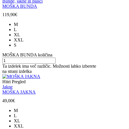
Bunde, jakne in plašči
MOŠKA BUNDA
119,90
€
M
L
XL
XXL
S
MOŠKA BUNDA količina
Ta izdelek ima več različic. Možnosti lahko izberete
na strani izdelka
Hitri Pregled
Jakne
MOŠKA JAKNA
49,00
€
M
L
XL
XXL