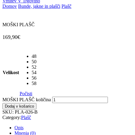
Vrnitev V Trgovino
Domov
Bunde, jakne in plašči
Plašč
MOŠKI PLAŠČ
169,90
€
48
50
52
Velikost
54
56
58
Počisti
MOŠKI PLAŠČ količina
Dodaj v košarico
SKU:
PLA-026-B
Category:
Plašč
Opis
Mnenja (0)