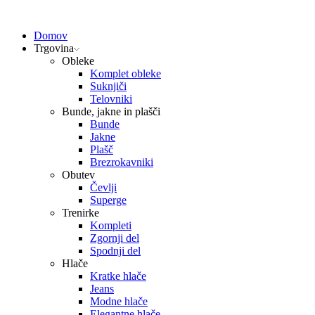
Domov
Trgovina
Obleke
Komplet obleke
Suknjiči
Telovniki
Bunde, jakne in plašči
Bunde
Jakne
Plašč
Brezrokavniki
Obutev
Čevlji
Superge
Trenirke
Kompleti
Zgornji del
Spodnji del
Hlače
Kratke hlače
Jeans
Modne hlače
Elegantne hlače