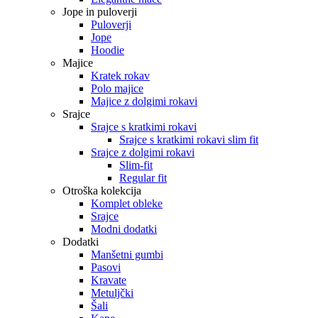
Jope in puloverji
Puloverji
Jope
Hoodie
Majice
Kratek rokav
Polo majice
Majice z dolgimi rokavi
Srajce
Srajce s kratkimi rokavi
Srajce s kratkimi rokavi slim fit
Srajce z dolgimi rokavi
Slim-fit
Regular fit
Otroška kolekcija
Komplet obleke
Srajce
Modni dodatki
Dodatki
Manšetni gumbi
Pasovi
Kravate
Metuljčki
Šali