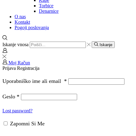
Kape
Torbice
Denarnice
O nas
Kontakt
Pogoji poslovanja
Iskanje vnosa
Iskanje
Moj Račun
Prijava
Registracija
Uporabniško ime ali email
*
Geslo
*
Lost password?
Zapomni Si Me