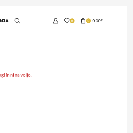
NJA
0,00
€
0
0
i in ni na voljo.