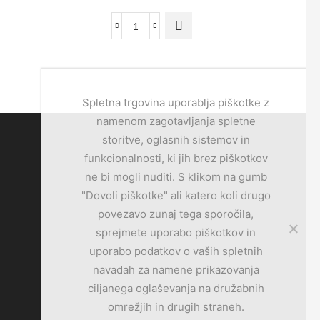
Spletna trgovina uporablja piškotke z
namenom zagotavljanja spletne
storitve, oglasnih sistemov in
funkcionalnosti, ki jih brez piškotkov
ne bi mogli nuditi. S klikom na gumb
"Dovoli piškotke" ali katero koli drugo
povezavo zunaj tega sporočila,
sprejmete uporabo piškotkov in
uporabo podatkov o vaših spletnih
navadah za namene prikazovanja
ciljanega oglaševanja na družabnih
omrežjih in drugih straneh.