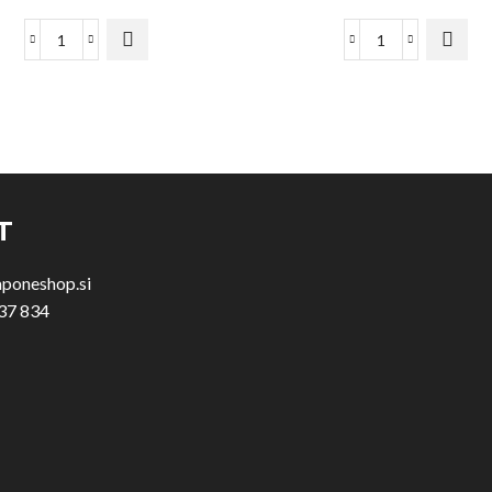
T
aponeshop.si
37 834