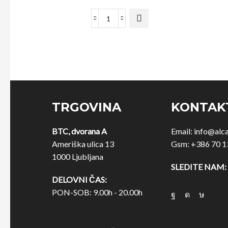
TRGOVINA
KONTAK
BTC, dvorana A
Email:
info@alc
Ameriška ulica 13
Gsm:
+386 70 1
1000 Ljubljana
SLEDITE NAM:
DELOVNI ČAS:
PON-SOB: 9.00h - 20.00h