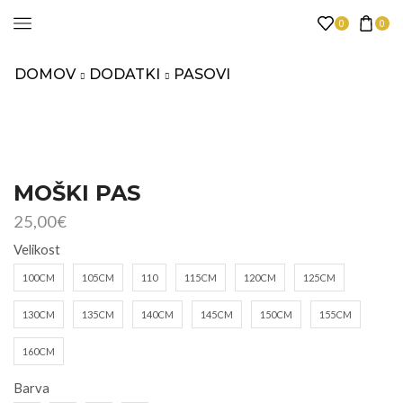
0
0
DOMOV
DODATKI
PASOVI
MOŠKI PAS
25,00
€
Velikost
100CM
105CM
110
115CM
120CM
125CM
130CM
135CM
140CM
145CM
150CM
155CM
160CM
Barva