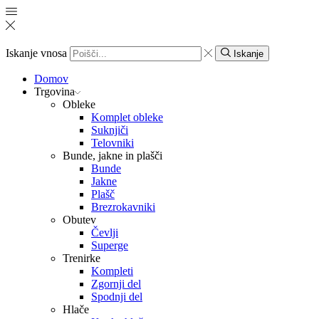
Iskanje vnosa
Iskanje
Domov
Trgovina
Obleke
Komplet obleke
Suknjiči
Telovniki
Bunde, jakne in plašči
Bunde
Jakne
Plašč
Brezrokavniki
Obutev
Čevlji
Superge
Trenirke
Kompleti
Zgornji del
Spodnji del
Hlače