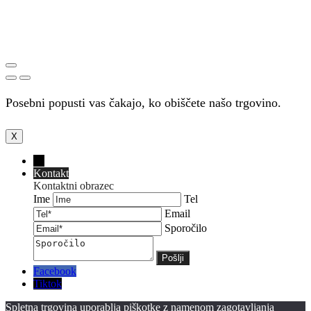
Posebni popusti vas čakajo, ko obiščete našo trgovino.
X
←
Kontakt
Kontaktni obrazec
Ime
Tel
Email
Sporočilo
Facebook
Tiktok
Spletna trgovina uporablja piškotke z namenom zagotavljanja