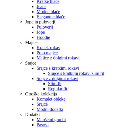
Kratke hlače
Jeans
Modne hlače
Elegantne hlače
Jope in puloverji
Puloverji
Jope
Hoodie
Majice
Kratek rokav
Polo majice
Majice z dolgimi rokavi
Srajce
Srajce s kratkimi rokavi
Srajce s kratkimi rokavi slim fit
Srajce z dolgimi rokavi
Slim-fit
Regular fit
Otroška kolekcija
Komplet obleke
Srajce
Modni dodatki
Dodatki
Manšetni gumbi
Pasovi