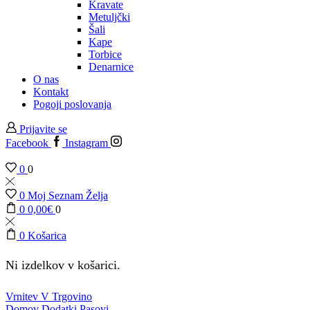
Kravate
Metuljčki
Šali
Kape
Torbice
Denarnice
O nas
Kontakt
Pogoji poslovanja
Prijavite se
Facebook
Instagram
0
0
0
Moj Seznam Želja
0
0,00
€
0
0
Košarica
Ni izdelkov v košarici.
Vrnitev V Trgovino
Domov
Dodatki
Pasovi