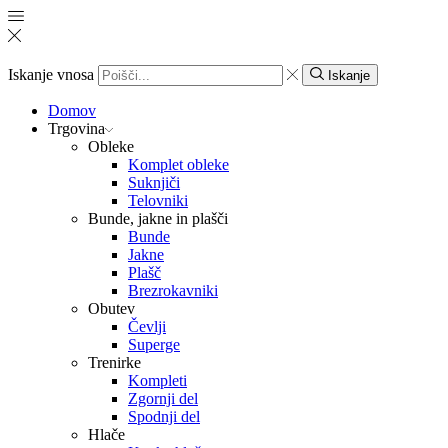
Iskanje vnosa
Iskanje
Domov
Trgovina
Obleke
Komplet obleke
Suknjiči
Telovniki
Bunde, jakne in plašči
Bunde
Jakne
Plašč
Brezrokavniki
Obutev
Čevlji
Superge
Trenirke
Kompleti
Zgornji del
Spodnji del
Hlače