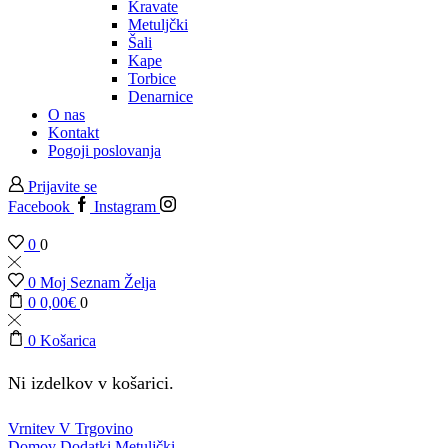
Kravate
Metuljčki
Šali
Kape
Torbice
Denarnice
O nas
Kontakt
Pogoji poslovanja
Prijavite se
Facebook
Instagram
0
0
0
Moj Seznam Želja
0
0,00
€
0
0
Košarica
Ni izdelkov v košarici.
Vrnitev V Trgovino
Domov
Dodatki
Metuljčki