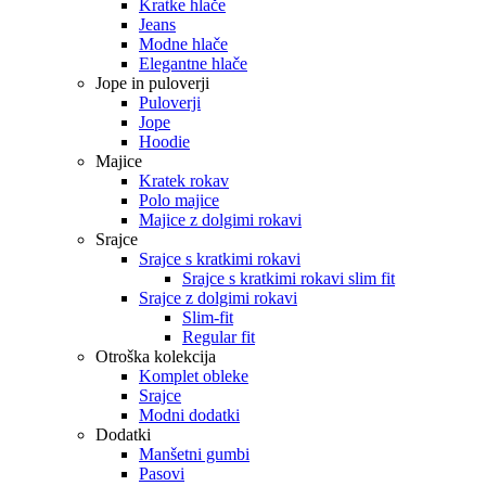
Kratke hlače
Jeans
Modne hlače
Elegantne hlače
Jope in puloverji
Puloverji
Jope
Hoodie
Majice
Kratek rokav
Polo majice
Majice z dolgimi rokavi
Srajce
Srajce s kratkimi rokavi
Srajce s kratkimi rokavi slim fit
Srajce z dolgimi rokavi
Slim-fit
Regular fit
Otroška kolekcija
Komplet obleke
Srajce
Modni dodatki
Dodatki
Manšetni gumbi
Pasovi