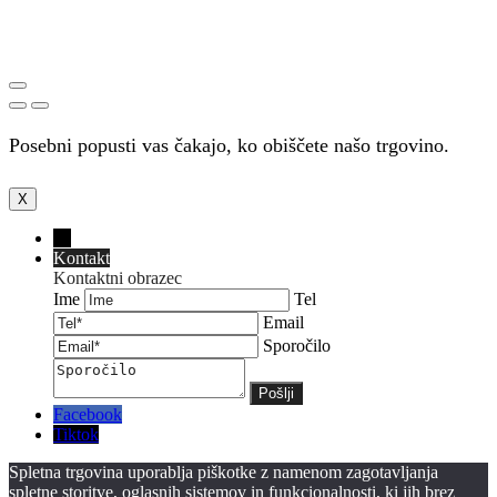
Posebni popusti vas čakajo, ko obiščete našo trgovino.
X
←
Kontakt
Kontaktni obrazec
Ime
Tel
Email
Sporočilo
Facebook
Tiktok
Spletna trgovina uporablja piškotke z namenom zagotavljanja
spletne storitve, oglasnih sistemov in funkcionalnosti, ki jih brez