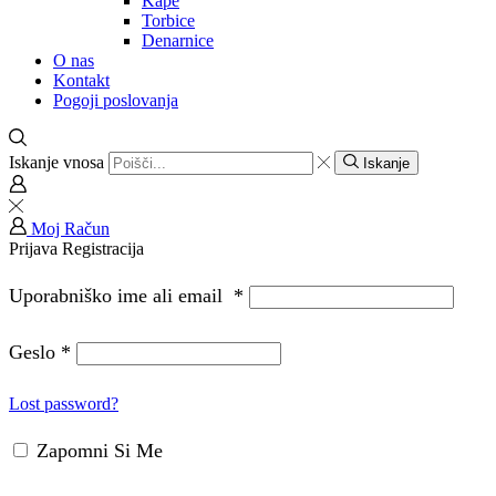
Kape
Torbice
Denarnice
O nas
Kontakt
Pogoji poslovanja
Iskanje vnosa
Iskanje
Moj Račun
Prijava
Registracija
Uporabniško ime ali email
*
Geslo
*
Lost password?
Zapomni Si Me