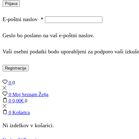
Prijava
E-poštni naslov
*
Geslo bo poslano na vaš e-poštni naslov.
Vaši osebni podatki bodo uporabljeni za podporo vaši izkuš
Registracija
0
0
0
Moj Seznam Želja
0
0,00
€
0
0
Košarica
Ni izdelkov v košarici.