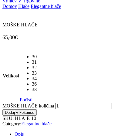
Vrnitev V Trgovino
Domov
Hlače
Elegantne hlače
MOŠKE HLAČE
65,00
€
30
31
32
33
Velikost
34
36
38
Počisti
MOŠKE HLAČE količina
Dodaj v košarico
SKU:
HLA-E-10
Category:
Elegantne hlače
Opis