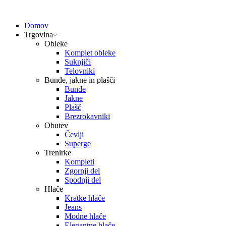
Domov
Trgovina
Obleke
Komplet obleke
Suknjiči
Telovniki
Bunde, jakne in plašči
Bunde
Jakne
Plašč
Brezrokavniki
Obutev
Čevlji
Superge
Trenirke
Kompleti
Zgornji del
Spodnji del
Hlače
Kratke hlače
Jeans
Modne hlače
Elegantne hlače