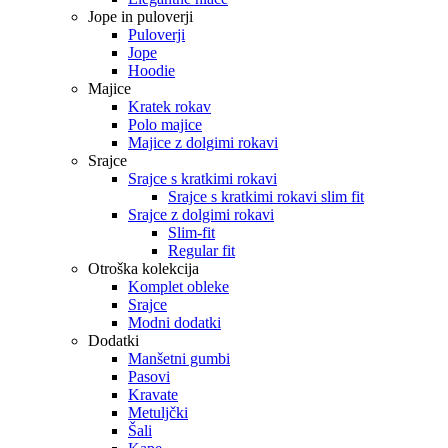
Jope in puloverji
Puloverji
Jope
Hoodie
Majice
Kratek rokav
Polo majice
Majice z dolgimi rokavi
Srajce
Srajce s kratkimi rokavi
Srajce s kratkimi rokavi slim fit
Srajce z dolgimi rokavi
Slim-fit
Regular fit
Otroška kolekcija
Komplet obleke
Srajce
Modni dodatki
Dodatki
Manšetni gumbi
Pasovi
Kravate
Metuljčki
Šali