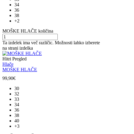
34
36
38
+2
MOŠKE HLAČE količina
Ta izdelek ima več različic. Možnosti lahko izberete
na strani izdelka
Hitri Pregled
Hlače
MOŠKE HLAČE
99,90
€
30
32
33
34
36
38
40
+3