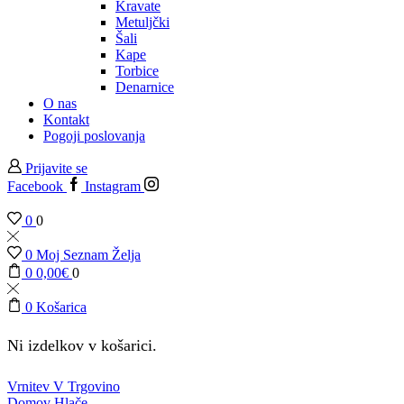
Kravate
Metuljčki
Šali
Kape
Torbice
Denarnice
O nas
Kontakt
Pogoji poslovanja
Prijavite se
Facebook
Instagram
0
0
0
Moj Seznam Želja
0
0,00
€
0
0
Košarica
Ni izdelkov v košarici.
Vrnitev V Trgovino
Domov
Hlače