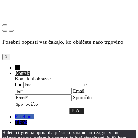
Posebni popusti vas čakajo, ko obiščete našo trgovino.
X
←
Kontakt
Kontaktni obrazec
Ime
Tel
Email
Sporočilo
Facebook
Tiktok
Spletna trgovina uporablja piškotke z namenom zagotavljanja