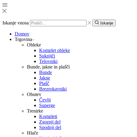
Iskanje vnosa
Iskanje
Domov
Trgovina
Obleke
Komplet obleke
Suknjiči
Telovniki
Bunde, jakne in plašči
Bunde
Jakne
Plašč
Brezrokavniki
Obutev
Čevlji
Superge
Trenirke
Kompleti
Zgornji del
Spodnji del
Hlače