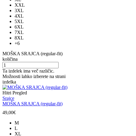
XXL
3XL
4XL
5XL
6XL
7XL
8XL
+6
MOŠKA SRAJCA (regular-fit)
količina
Ta izdelek ima več različic.
Možnosti lahko izberete na strani
izdelka
Hitri Pregled
Srajce
MOŠKA SRAJCA (regular-fit)
49,00
€
M
L
XL