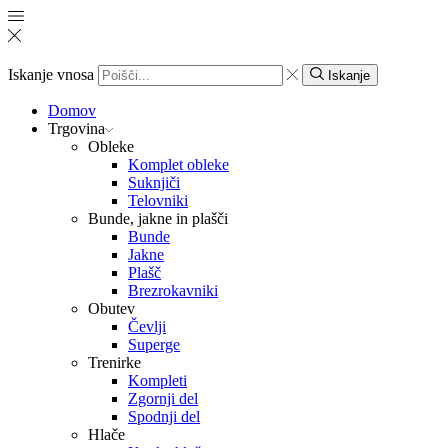
Iskanje vnosa
Iskanje
Domov
Trgovina
Obleke
Komplet obleke
Suknjiči
Telovniki
Bunde, jakne in plašči
Bunde
Jakne
Plašč
Brezrokavniki
Obutev
Čevlji
Superge
Trenirke
Kompleti
Zgornji del
Spodnji del
Hlače