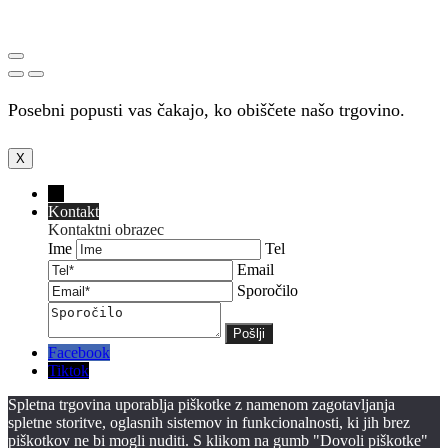
Posebni popusti vas čakajo, ko obiščete našo trgovino.
X
←
Kontakt
Kontaktni obrazec
Ime
Tel
Email
Sporočilo
Facebook
Tiktok
Spletna trgovina uporablja piškotke z namenom zagotavljanja
spletne storitve, oglasnih sistemov in funkcionalnosti, ki jih brez
piškotkov ne bi mogli nuditi. S klikom na gumb "Dovoli piškotke"