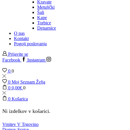
Kravate
Metuljčki
Šali
Kape
Torbice
Denarnice
O nas
Kontakt
Pogoji poslovanja
Prijavite se
Facebook
Instagram
0
0
0
Moj Seznam Želja
0
0,00
€
0
0
Košarica
Ni izdelkov v košarici.
Vrnitev V Trgovino
Domov
Srajce