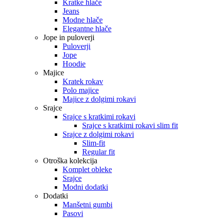
Kratke hlače
Jeans
Modne hlače
Elegantne hlače
Jope in puloverji
Puloverji
Jope
Hoodie
Majice
Kratek rokav
Polo majice
Majice z dolgimi rokavi
Srajce
Srajce s kratkimi rokavi
Srajce s kratkimi rokavi slim fit
Srajce z dolgimi rokavi
Slim-fit
Regular fit
Otroška kolekcija
Komplet obleke
Srajce
Modni dodatki
Dodatki
Manšetni gumbi
Pasovi