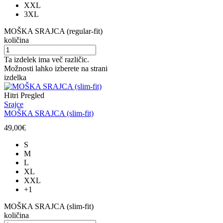
XXL
3XL
MOŠKA SRAJCA (regular-fit)
količina
Ta izdelek ima več različic.
Možnosti lahko izberete na strani
izdelka
Hitri Pregled
Srajce
MOŠKA SRAJCA (slim-fit)
49,00
€
S
M
L
XL
XXL
+1
MOŠKA SRAJCA (slim-fit)
količina