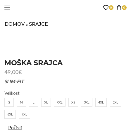
0
0
DOMOV
SRAJCE
MOŠKA SRAJCA
49,00
€
SLIM-FIT
Velikost
S
M
L
XL
XXL
XS
3XL
4XL
5XL
6XL
7XL
Počisti