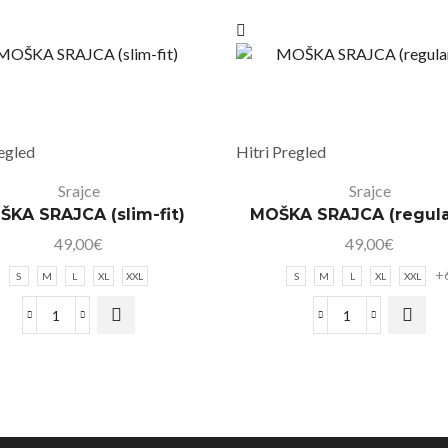
regled
Hitri Pregled
Srajce
Srajce
KA SRAJCA (slim-fit)
MOŠKA SRAJCA (regular
49,00
€
49,00
€
+
S
M
L
XL
XXL
S
M
L
XL
XXL