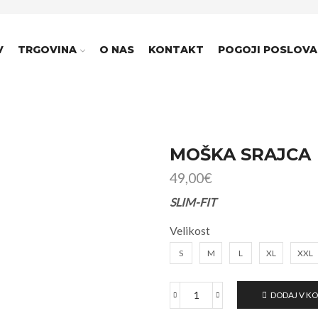
V
TRGOVINA
O NAS
KONTAKT
POGOJI POSLOVA
MOŠKA SRAJCA
49,00
€
SLIM-FIT
Velikost
S
M
L
XL
XXL
DODAJ V K