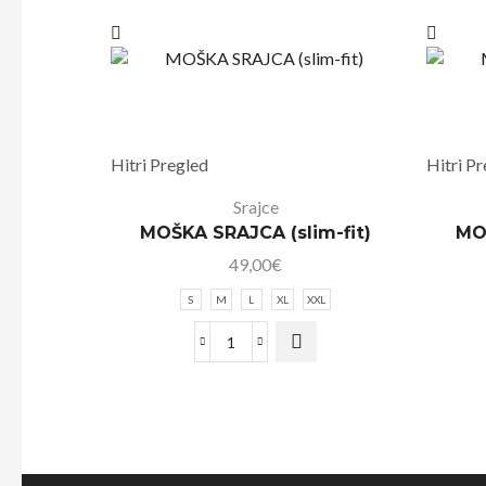
Hitri Pregled
Hitri P
Srajce
MOŠKA SRAJCA (slim-fit)
MOŠ
49,00
€
S
M
L
XL
XXL