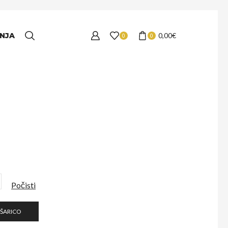
NJA
0,00
€
0
0
Počisti
OŠARICO