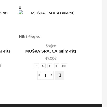
Hitri Pregled
Srajce
-fit)
MOŠKA SRAJCA (slim-fit)
49,00
€
6
S
M
L
XL
XXL