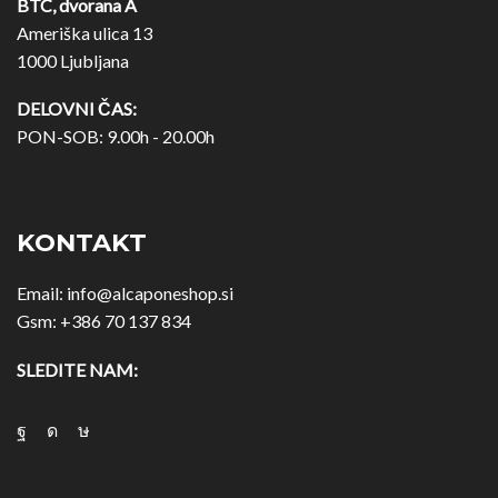
BTC, dvorana A
Ameriška ulica 13
1000 Ljubljana
DELOVNI ČAS:
PON-SOB: 9.00h - 20.00h
KONTAKT
Email:
info@alcaponeshop.si
Gsm:
+386 70 137 834
SLEDITE NAM: