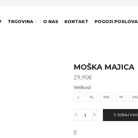
V
TRGOVINA
O NAS
KONTAKT
POGOJI POSLOVA
MOŠKA MAJICA
29,90
€
Velikost
L
XL
XXL
M
3X
DODAJ V K