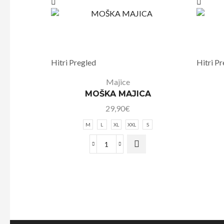
Hitri Pregled
Hitri P
Majice
MOŠKA MAJICA
29,90
€
M
L
XL
XXL
S