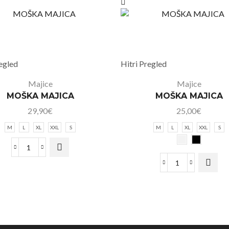
regled
Hitri Pregled
Majice
Majice
MOŠKA MAJICA
MOŠKA MAJICA
29,90
€
25,00
€
M
L
XL
XXL
S
M
L
XL
XXL
S