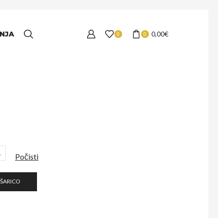
NJA
0,00
€
0
0
L
Počisti
OŠARICO