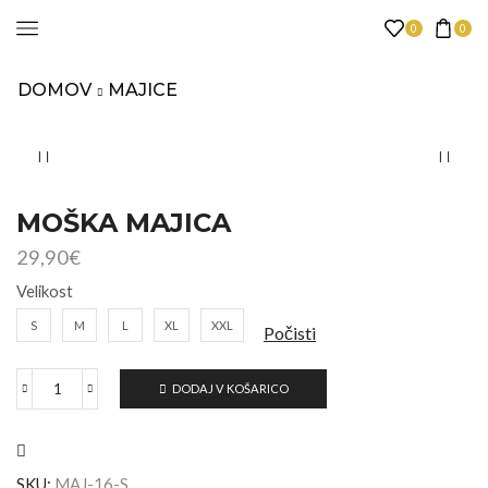
0
0
DOMOV
MAJICE
MOŠKA MAJICA
29,90
€
Velikost
S
M
L
XL
XXL
Počisti
DODAJ V KOŠARICO
SKU:
MAJ-16-S