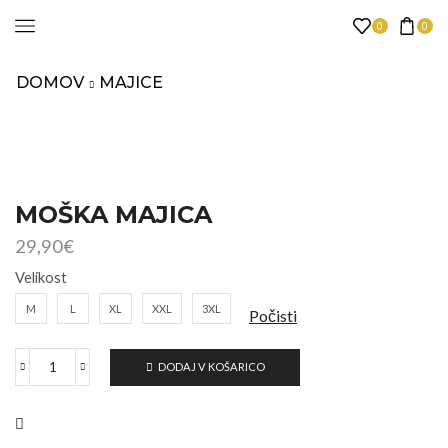
0
0
DOMOV
MAJICE
MOŠKA MAJICA
29,90
€
Velikost
M
L
XL
XXL
3XL
Počisti
DODAJ V KOŠARICO