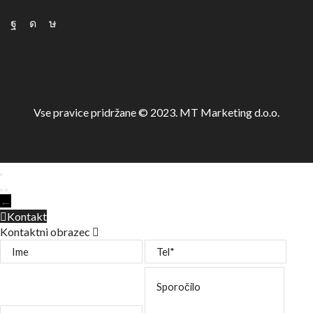
Vse pravice pridržane © 2023. MT Marketing d.o.o.
←
Kontakt
Kontaktni obrazec
Ime
Tel
Sporočilo
Email