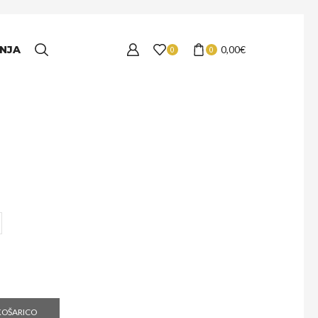
NJA
0,00
€
0
0
KOŠARICO