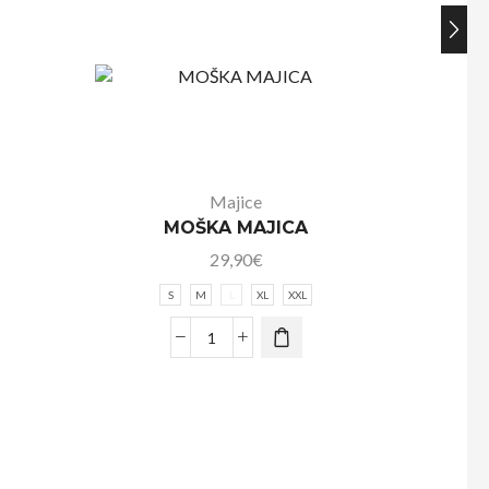
Majice
MOŠKA MAJICA
29,90
€
S
M
L
XL
XXL