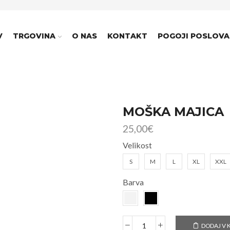
V
TRGOVINA
O NAS
KONTAKT
POGOJI POSLOVA
MOŠKA MAJICA
25,00
€
Velikost
S
M
L
XL
XXL
Barva
DODAJ V 