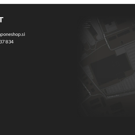
T
aponeshop.si
37 834