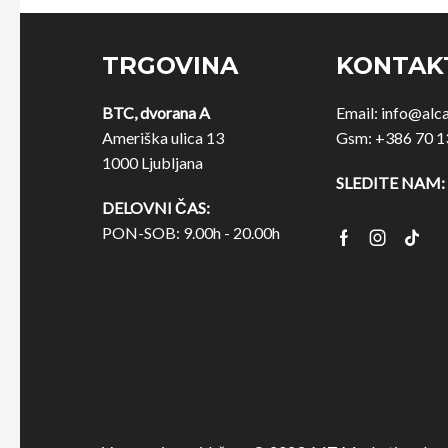
TRGOVINA
KONTAK
BTC, dvorana A
Email:
info@alc
Ameriška ulica 13
Gsm:
+386 70 1
1000 Ljubljana
SLEDITE NAM:
DELOVNI ČAS:
PON-SOB: 9.00h - 20.00h