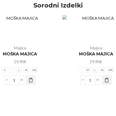
Sorodni Izdelki
Majice
Majice
MOŠKA MAJICA
MOŠKA MAJICA
29,90
€
29,90
€
S
M
L
XL
XXL
S
M
L
XL
XXL