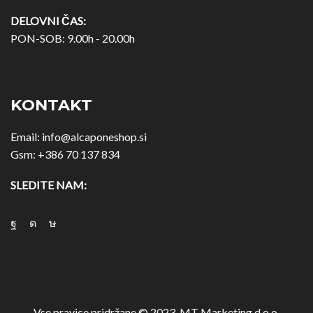
DELOVNI ČAS:
PON-SOB: 9.00h - 20.00h
KONTAKT
Email:
info@alcaponeshop.si
Gsm:
+386 70 137 834
SLEDITE NAM:
Vse pravice pridržane © 2023. MT Marketing d.o.o.