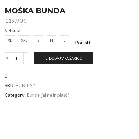
MOŠKA BUNDA
119,90
€
Velikost
XL
XXL
S
M
L
Počisti
DODAJ V KOŠARICO
SKU:
BUN-037
Category:
Bunde, jakne in plašči