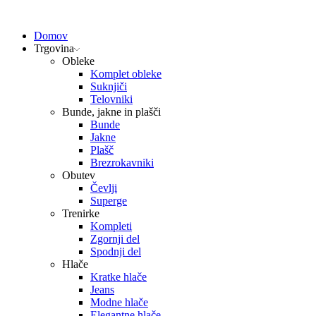
Domov
Trgovina
Obleke
Komplet obleke
Suknjiči
Telovniki
Bunde, jakne in plašči
Bunde
Jakne
Plašč
Brezrokavniki
Obutev
Čevlji
Superge
Trenirke
Kompleti
Zgornji del
Spodnji del
Hlače
Kratke hlače
Jeans
Modne hlače
Elegantne hlače