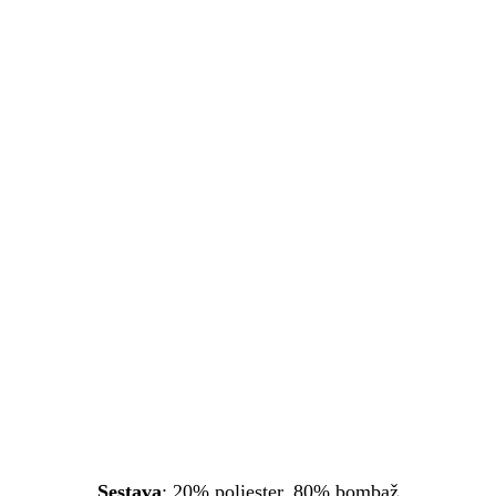
Sestava
: 20% poliester, 80% bombaž