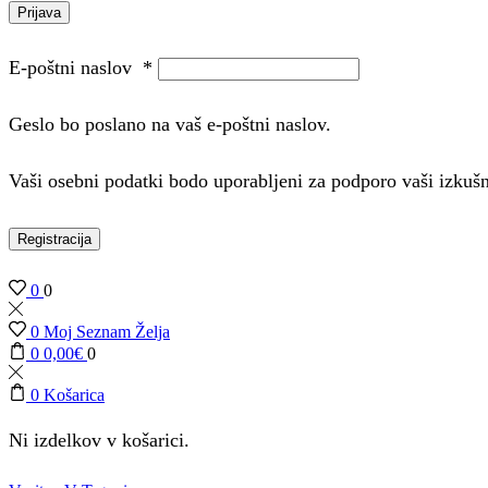
Prijava
E-poštni naslov
*
Geslo bo poslano na vaš e-poštni naslov.
Vaši osebni podatki bodo uporabljeni za podporo vaši izkuš
Registracija
0
0
0
Moj Seznam Želja
0
0,00
€
0
0
Košarica
Ni izdelkov v košarici.