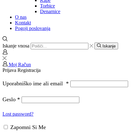
Kape
Torbice
Denarnice
O nas
Kontakt
Pogoji poslovanja
Iskanje vnosa
Iskanje
Moj Račun
Prijava
Registracija
Uporabniško ime ali email
*
Geslo
*
Lost password?
Zapomni Si Me