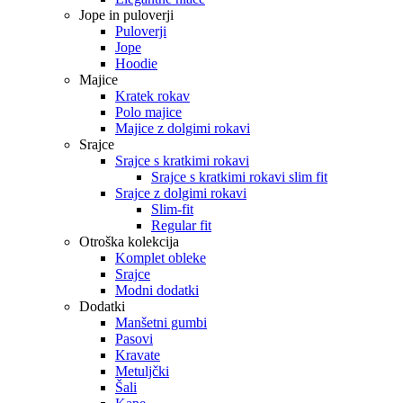
Jope in puloverji
Puloverji
Jope
Hoodie
Majice
Kratek rokav
Polo majice
Majice z dolgimi rokavi
Srajce
Srajce s kratkimi rokavi
Srajce s kratkimi rokavi slim fit
Srajce z dolgimi rokavi
Slim-fit
Regular fit
Otroška kolekcija
Komplet obleke
Srajce
Modni dodatki
Dodatki
Manšetni gumbi
Pasovi
Kravate
Metuljčki
Šali