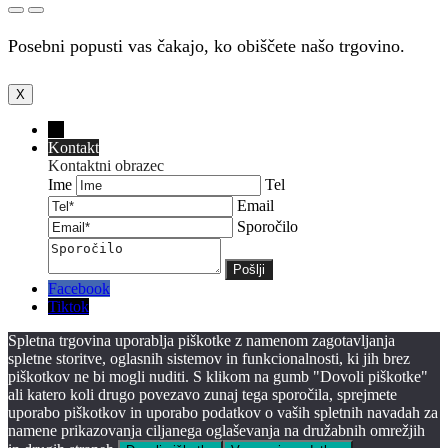
Posebni popusti vas čakajo, ko obiščete našo trgovino.
X
←
Kontakt
Kontaktni obrazec
Ime
Tel
Email
Sporočilo
Facebook
Tiktok
Spletna trgovina uporablja piškotke z namenom zagotavljanja
spletne storitve, oglasnih sistemov in funkcionalnosti, ki jih brez
piškotkov ne bi mogli nuditi. S klikom na gumb "Dovoli piškotke"
ali katero koli drugo povezavo zunaj tega sporočila, sprejmete
uporabo piškotkov in uporabo podatkov o vaših spletnih navadah za
namene prikazovanja ciljanega oglaševanja na družabnih omrežjih