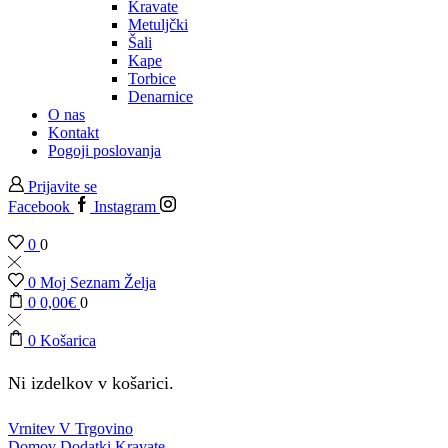
Kravate
Metuljčki
Šali
Kape
Torbice
Denarnice
O nas
Kontakt
Pogoji poslovanja
Prijavite se
Facebook
Instagram
0
0
0
Moj Seznam Želja
0
0,00
€
0
0
Košarica
Ni izdelkov v košarici.
Vrnitev V Trgovino
Domov
Dodatki
Kravate