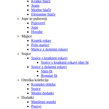
Kratke hlače
Jeans
Modne hlače
Elegantne hlače
Jope in puloverji
Puloverji
Jope
Hoodie
Majice
Kratek rokav
Polo majice
Majice z dolgimi rokavi
Srajce
Srajce s kratkimi rokavi
Srajce s kratkimi rokavi slim fit
Srajce z dolgimi rokavi
Slim-fit
Regular fit
Otroška kolekcija
Komplet obleke
Srajce
Modni dodatki
Dodatki
Manšetni gumbi
Pasovi