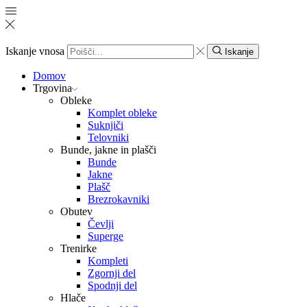
Iskanje vnosa
Iskanje
Domov
Trgovina
Obleke
Komplet obleke
Suknjiči
Telovniki
Bunde, jakne in plašči
Bunde
Jakne
Plašč
Brezrokavniki
Obutev
Čevlji
Superge
Trenirke
Kompleti
Zgornji del
Spodnji del
Hlače