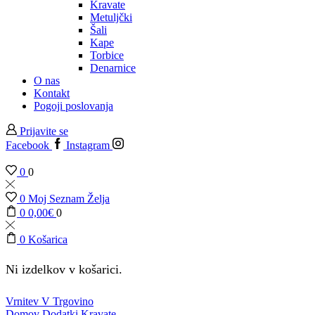
Kravate
Metuljčki
Šali
Kape
Torbice
Denarnice
O nas
Kontakt
Pogoji poslovanja
Prijavite se
Facebook
Instagram
0
0
0
Moj Seznam Želja
0
0,00
€
0
0
Košarica
Ni izdelkov v košarici.
Vrnitev V Trgovino
Domov
Dodatki
Kravate