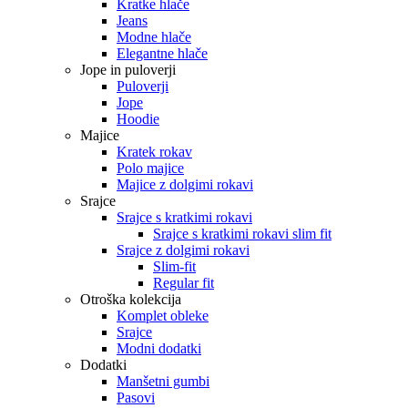
Kratke hlače
Jeans
Modne hlače
Elegantne hlače
Jope in puloverji
Puloverji
Jope
Hoodie
Majice
Kratek rokav
Polo majice
Majice z dolgimi rokavi
Srajce
Srajce s kratkimi rokavi
Srajce s kratkimi rokavi slim fit
Srajce z dolgimi rokavi
Slim-fit
Regular fit
Otroška kolekcija
Komplet obleke
Srajce
Modni dodatki
Dodatki
Manšetni gumbi
Pasovi