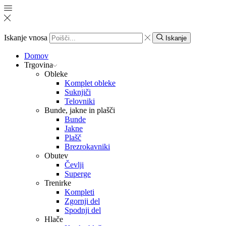
Iskanje vnosa
Iskanje
Domov
Trgovina
Obleke
Komplet obleke
Suknjiči
Telovniki
Bunde, jakne in plašči
Bunde
Jakne
Plašč
Brezrokavniki
Obutev
Čevlji
Superge
Trenirke
Kompleti
Zgornji del
Spodnji del
Hlače