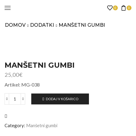
0
0
DOMOV
DODATKI
MANŠETNI GUMBI
MANŠETNI GUMBI
25,00
€
Artikel: MG-038
DODAJ V KOŠARICO
Category:
Manšetni gumbi