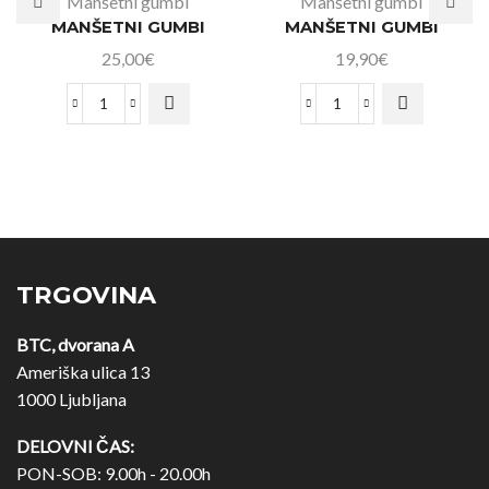
Manšetni gumbi
Manšetni gumbi
MANŠETNI GUMBI
MANŠETNI GUMBI
25,00
€
19,90
€
TRGOVINA
BTC, dvorana A
Ameriška ulica 13
1000 Ljubljana
DELOVNI ČAS:
PON-SOB: 9.00h - 20.00h